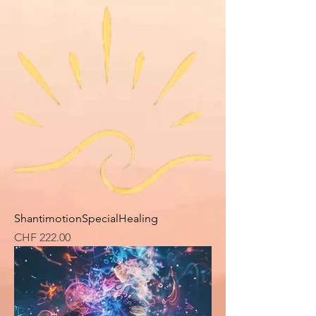
ShantimotionSpecialHealing
Preis
CHF 222.00