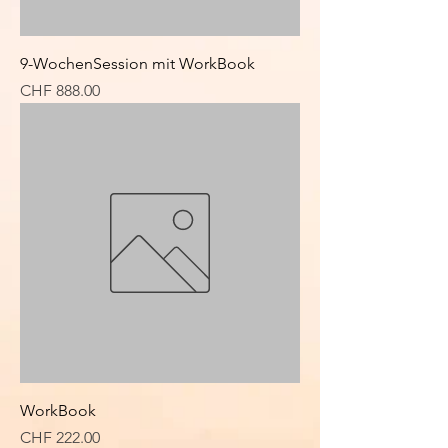
9-WochenSession mit WorkBook
Preis
CHF 888.00
WorkBook
Preis
CHF 222.00