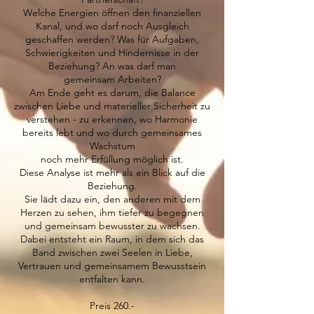
Welche Energien öffnen den finanziellen
Kanal, und wo darf noch Ausgleich
geschaffen werden? Was für Aufgaben,
Schwierigkeiten und Hindernisse in der
Beziehung? An was darf man
gemeinsam Arbeiten?
Am Ende geht es darum, die Balance
zwischen Liebe und materieller Sicherheit zu
verstehen - zu erkennen, wo Harmonie
bereits lebt und wo durch gemeinsames
Wachstum
noch mehr Erfüllung möglich ist.
Diese Analyse ist mehr als ein Blick auf die
Beziehung.
Sie lädt dazu ein, den anderen mit dem
Herzen zu sehen, ihm tiefer zu begegnen
und gemeinsam bewusster zu wachsen.
Dabei entsteht ein Raum, in dem sich das
Band zwischen zwei Seelen in Liebe,
Vertrauen und gemeinsamem Bewusstsein
entfalten kann.
Preis 260.-