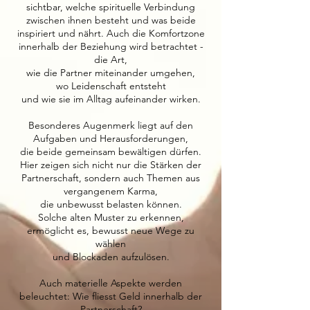
sichtbar, welche spirituelle Verbindung
zwischen ihnen besteht und was beide
inspiriert und nährt. Auch die Komfortzone
innerhalb der Beziehung wird betrachtet -
die Art,
wie die Partner miteinander umgehen,
wo Leidenschaft entsteht
und wie sie im Alltag aufeinander wirken.
Besonderes Augenmerk liegt auf den
Aufgaben und Herausforderungen,
die beide gemeinsam bewältigen dürfen.
Hier zeigen sich nicht nur die Stärken der
Partnerschaft, sondern auch Themen aus
vergangenem Karma,
die unbewusst belasten können.
Solche alten Muster zu erkennen,
ermöglicht es, bewusst neue Wege zu
wählen
und Blockaden aufzulösen.
Auch materielle Aspekte werden
beleuchtet: Wie fliesst Geld innerhalb der
Partnerschaft?